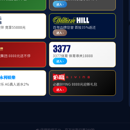
以授课促实战，筑牢隐患排查治理防线——工程公司开
展“我是安全好讲师”隐患排查技能培训比赛
2025-06-20
“安全生产月”系列报道（五）| 以赛促学强技能 齐心协力
保安全--工程公司举办第三届“安康杯”安全生产知识竞赛
2024-06-28