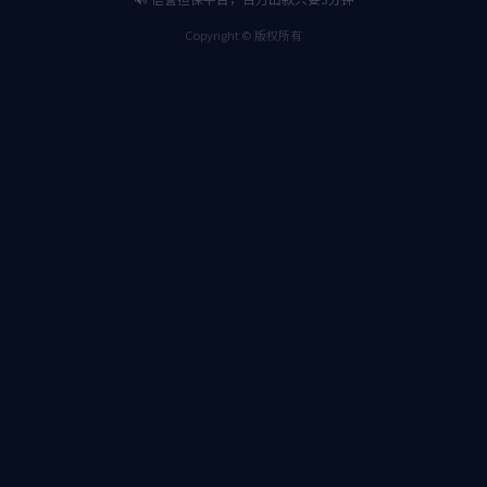
“安全生产月”系列报道（二） | 聚焦“畅通生命通道” 掌握
应急逃生技能——工程公司全面开展消防培训暨应急疏
2024-06-14
散演练