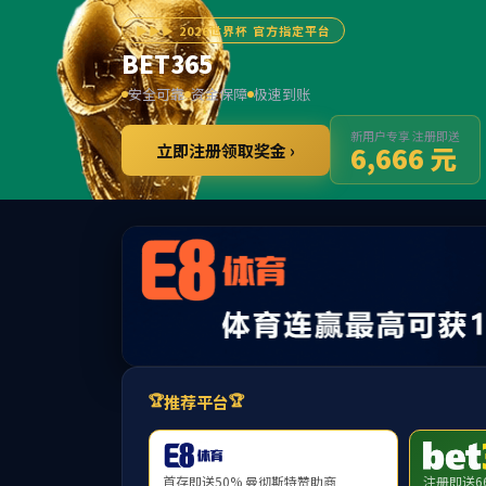
中国·ok1
登录
|
注册
新闻动态
企业要闻
集团要闻
党群工作
招贤纳士