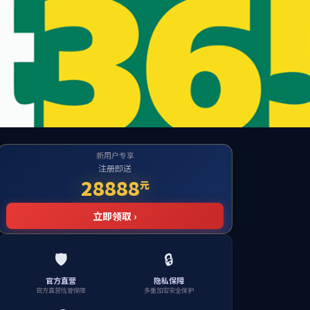
公司-官方网站
招贤纳士
联系我们
生产
应急抢险
精神文明建设
首页